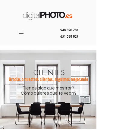
948 820 784
651 538 829
CLIENTES
Gracias a nuestros clientes, seguimos mejorando
Tienes algo que mostrar?
Cómo quieres que te vean?