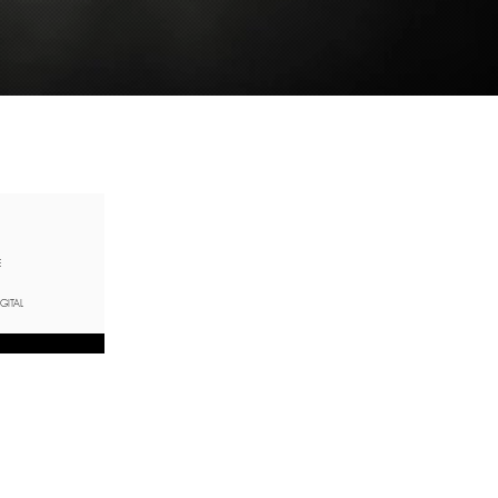
E
GITAL