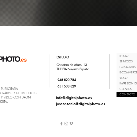
INICIO
ESTUDIO
SERVICIOS
Carretera de Alfaro, 13
FOTOGRAFIA
TUDELA Navarra España
E-COMMERC
VIDEO
948 820 784
IMPRESIÓN DI
651 538 829
PUBLICITARIA
CLIENTES
PORATIVO Y DE PRODUCTO
CONTACTO
A Y VIDEO CON DRON
info@digitalphoto.es
GITAL
joseantonio@digitalphoto.es