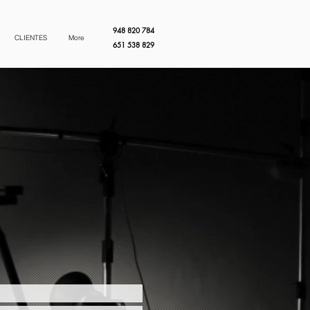
948 820 784
CLIENTES
More
651 538 829